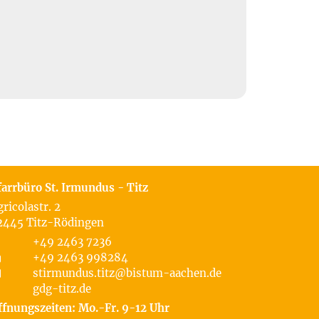
farrbüro St. Irmundus - Titz
gricolastr. 2
2445
Titz-Rödingen
+49 2463 7236
+49 2463 998284
stirmundus.titz@bistum-aachen.de
gdg-titz.de
ffnungszeiten: Mo.-Fr. 9-12 Uhr