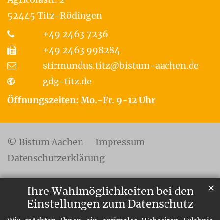
52445
Titz-Rödingen
+49 2463 7236
+49 2463 998284
stirmundus.titz@bistum-aachen.de
gdg-titz.de
Öffnungszeiten: Mo.-Fr. 9-12 Uhr
© Bistum Aachen
Impressum
Datenschutzerklärung
✕
Ihre Wahlmöglichkeiten bei den
Einstellungen zum Datenschutz