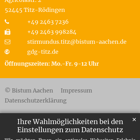
52445
Titz-Rödingen
+49 2463 7236
+49 2463 998284
stirmundus.titz@bistum-aachen.de
gdg-titz.de
Öffnungszeiten: Mo.-Fr. 9-12 Uhr
© Bistum Aachen
Impressum
Datenschutzerklärung
✕
Ihre Wahlmöglichkeiten bei den
Einstellungen zum Datenschutz