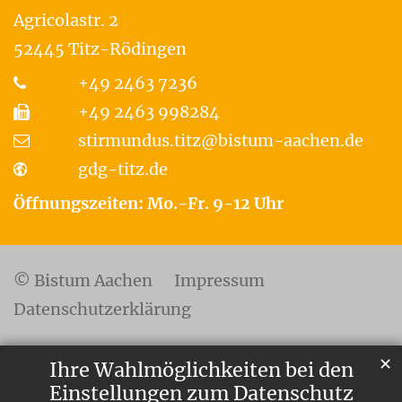
Agricolastr. 2
52445
Titz-Rödingen
+49 2463 7236
+49 2463 998284
stirmundus.titz@bistum-aachen.de
gdg-titz.de
Öffnungszeiten: Mo.-Fr. 9-12 Uhr
© Bistum Aachen
Impressum
Datenschutzerklärung
✕
Ihre Wahlmöglichkeiten bei den
Einstellungen zum Datenschutz